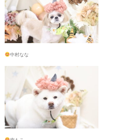
中村なな
南もこ