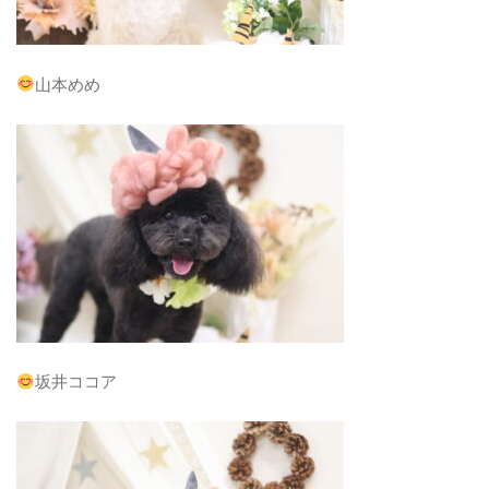
山本めめ
坂井ココア