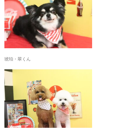
琥珀・翠くん