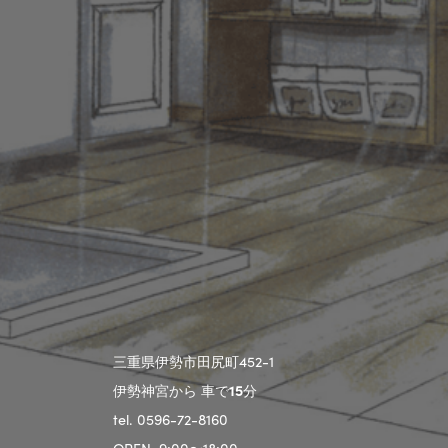
三重県伊勢市田尻町452-1
伊勢神宮から 車で
15
分
tel. 0596-72-8160