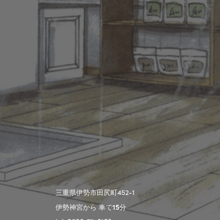
三重県伊勢市田尻町452-1
伊勢神宮から 車で
15
分