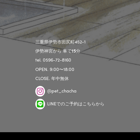
三重県伊勢市田尻町452-1
伊勢神宮から 車で
15
分
tel. 0596-72-8160
OPEN. 9:00〜18:00
CLOSE. 年中無休
@pet_chacha
LINEでのご予約はこちらから