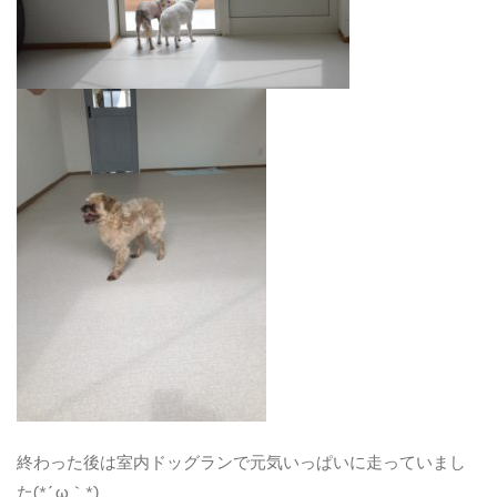
終わった後は室内ドッグランで元気いっぱいに走っていまし
た(*´ω｀*)