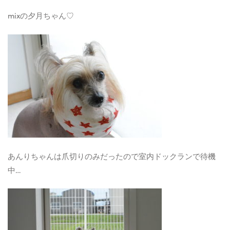
mixの夕月ちゃん♡
あんりちゃんは爪切りのみだったので室内ドックランで待機
中…