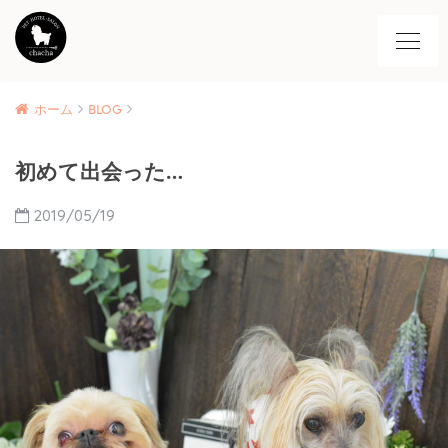
ホーム
BLOG
初めて出会った…
2019/05/19