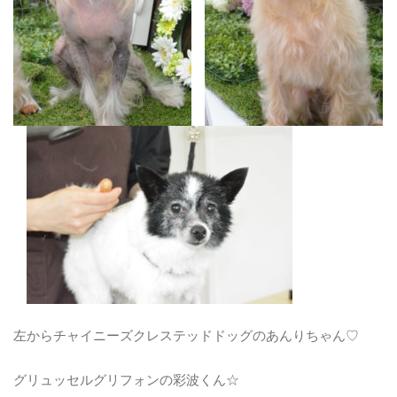
左からチャイニーズクレステッドドッグのあんりちゃん♡
グリュッセルグリフォンの彩波くん☆