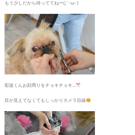
もう少しだから待っててねー(;´･ω･)
彩波くんお顔周りをチョキチョキ…
目が見えてなくてもしっかりカメラ目線