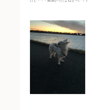
けど・・・風強かったよねぇ～(*’▽’)