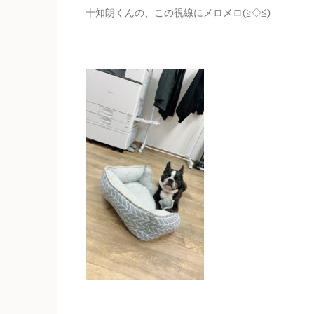
十知朗くんの、この視線にメロメロ(≧◇≦)