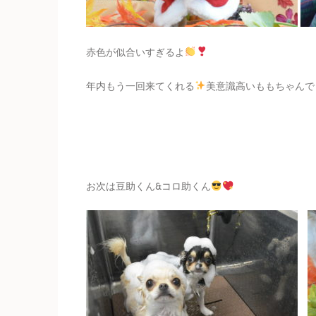
赤色が似合いすぎるよ
年内もう一回来てくれる
美意識高いももちゃんで
お次は豆助くん&コロ助くん