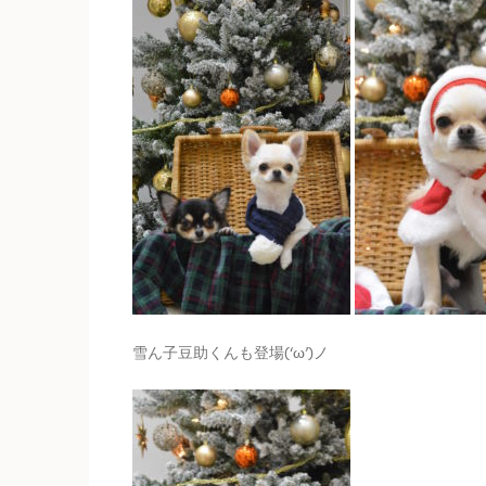
雪ん子豆助くんも登場(‘ω’)ノ