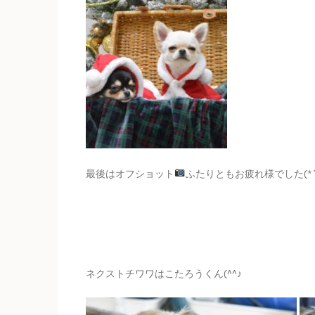
最後はオフショット
ふたりともお疲れ様でした(*´
ネクストチワワはこたろうくん(^^♪