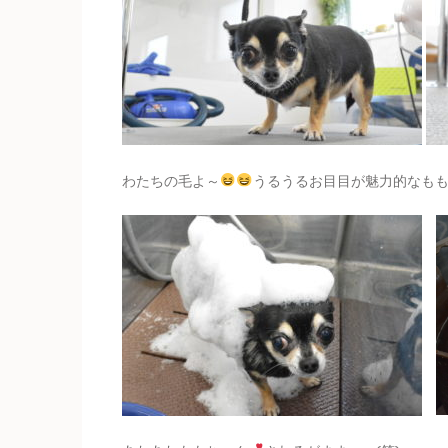
わたちの毛よ～
うるうるお目目が魅力的なも